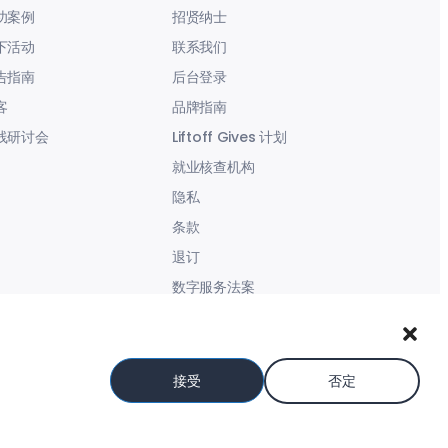
功案例
招贤纳士
下活动
联系我们
告指南
后台登录
客
品牌指南
线研讨会
Liftoff Gives 计划
就业核查机构
隐私
条款
退订
数字服务法案
现代奴役声明
接受
否定