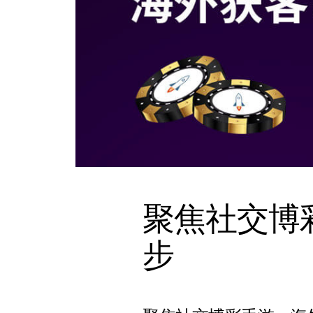
聚焦社交博
步