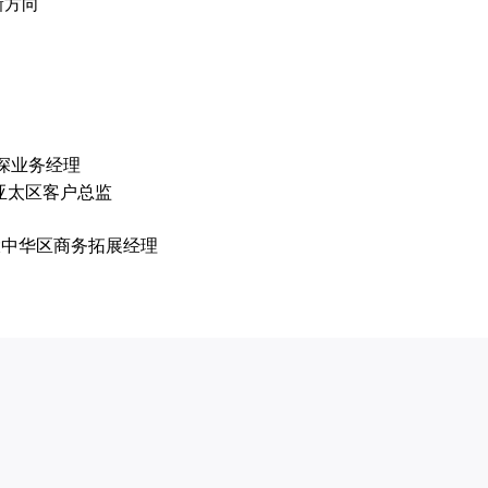
新方向
华区资深业务经理
ery亚太区客户总监
toff大中华区商务拓展经理