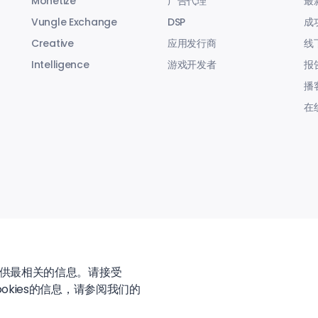
Monetize
广告代理
最
Vungle Exchange
DSP
成
Creative
应用发行商
线
Intelligence
游戏开发者
报
播
在
提供最相关的信息。请接受
okies的信息，请参阅我们的