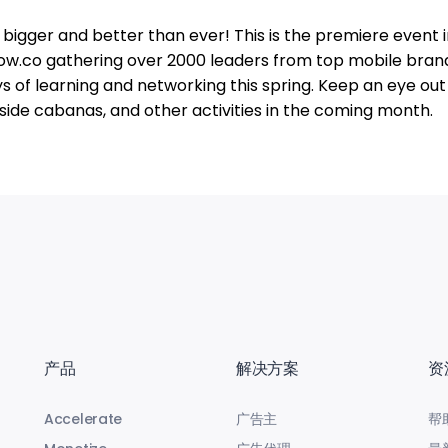
, bigger and better than ever! This is the premiere event 
ow.co gathering over 2000 leaders from top mobile bran
s of learning and networking this spring. Keep an eye out
lside cabanas, and other activities in the coming month.
产品
解决方案
资
Accelerate
广告主
帮