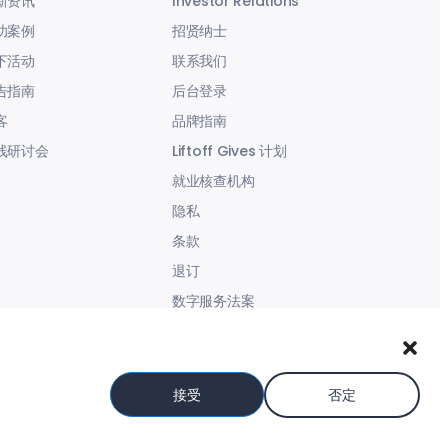
新资讯
Investor Relations
功案例
招贤纳士
下活动
联系我们
告指南
后台登录
客
品牌指南
线研讨会
Liftoff Gives 计划
就业核查机构
隐私
条款
退订
数字服务法案
现代奴役声明
接受
否定