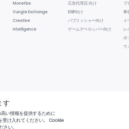
Monetize
広告代理店 向け
ブ
Vungle Exchange
DSP向け
事
Creative
パブリッシャー向け
イ
Intelligence
ゲームデベロッパー向け
レ
ポ
ウ
ます
の高い情報を提供するために
 を受け入れてください。 Cookie
ださい。