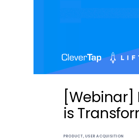
[Webinar]
is Transfo
PRODUCT
,
USER ACQUISITION