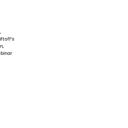
,
ftoff’s
n,
ebinar