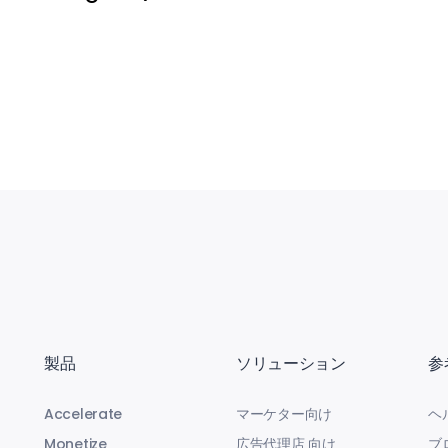
製品
ソリューション
参
Accelerate
マーケター向け
ヘ
Monetize
広告代理店 向け
ブ