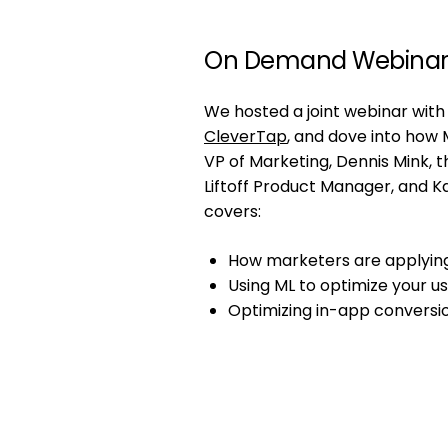
On Demand Webina
We hosted a joint webinar wit
CleverTap
, and dove into how 
VP of Marketing, Dennis Mink, 
Liftoff Product Manager, and 
covers:
How marketers are applying
Using ML to optimize your 
Optimizing in-app conversi