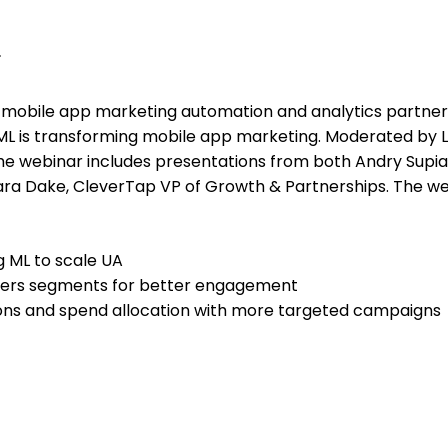
r
h mobile app marketing automation and analytics partner
ML is transforming mobile app marketing. Moderated by Li
the webinar includes presentations from both Andry Supia
Kara Dake, CleverTap VP of Growth & Partnerships. The w
 ML to scale UA
users segments for better engagement
ons and spend allocation with more targeted campaigns