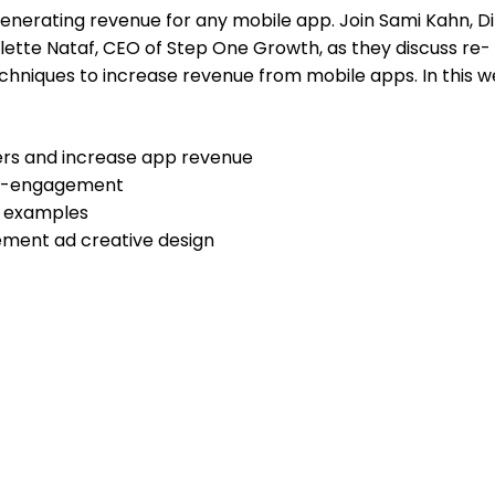
enerating revenue for any mobile app. Join Sami Kahn, D
lette Nataf, CEO of Step One Growth, as they discuss re-
hniques to increase revenue from mobile apps. In this w
ers and increase app revenue
 re-engagement
n examples
ement ad creative design