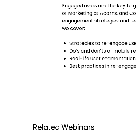
Engaged users are the key to g
of Marketing at Acorns, and Co
engagement strategies and tec
we cover:
Strategies to re-engage us
Do’s and don’ts of mobile
Real-life user segmentatio
Best practices in re-engag
Related Webinars