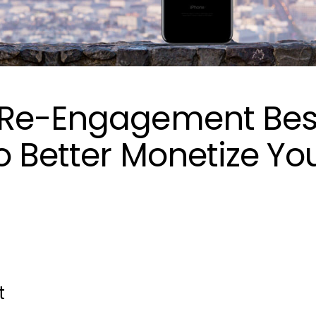
 Re-Engagement Bes
o Better Monetize Yo
t