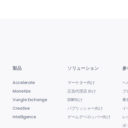
製品
ソリューション
参
Accelerate
マーケター向け
ヘ
Monetize
広告代理店 向け
ブ
Vungle Exchange
DSP向け
事
Creative
パブリッシャー向け
イ
Intelligence
ゲームデベロッパー向け
レ
ポ