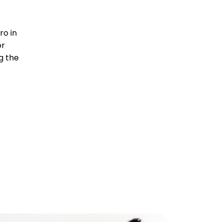
ro in
or
g the