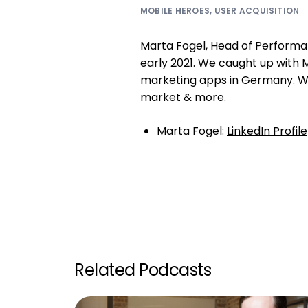
MOBILE HEROES
,
USER ACQUISITION
Marta Fogel, Head of Performan
early 2021. We caught up with 
marketing apps in Germany. We
market & more.
Marta Fogel:
LinkedIn Profile
Related Podcasts