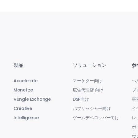
製品
ソリューション
参
Accelerate
マーケター向け
ヘ
Monetize
広告代理店 向け
ブ
Vungle Exchange
DSP向け
事
Creative
パブリッシャー向け
イ
Intelligence
ゲームデベロッパー向け
レ
ポ
ウ