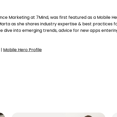
ce Marketing at 7Mind, was first featured as a Mobile He
Marta as she shares industry expertise & best practices f
 dive into emerging trends, advice for new apps enterin
|
Mobile Hero Profile