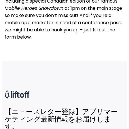
including a special Canadian edition of our famous
Mobile Heroes Showdown
at 1pm on the main stage
so make sure you don’t miss out! And if you’re a
mobile app marketer in need of a conference pass,
we might be able to hook you up – just fill out the
form below.
【ニュースレター登録】アプリマー
ケティング最新情報をお届けしま
す。