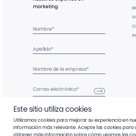
marketing.
M
V
C
Nombre
*
I
Apellido
*
Nombre de la empresa
*
Correo electrónico
*
Este sitio utiliza cookies
Utilizamos cookies para mejorar su experiencia en nues
información más relevante. Acepte las cookies para 
obtener más información sobre cómo usamos las coo
© 2026 Liftoff, Inc.