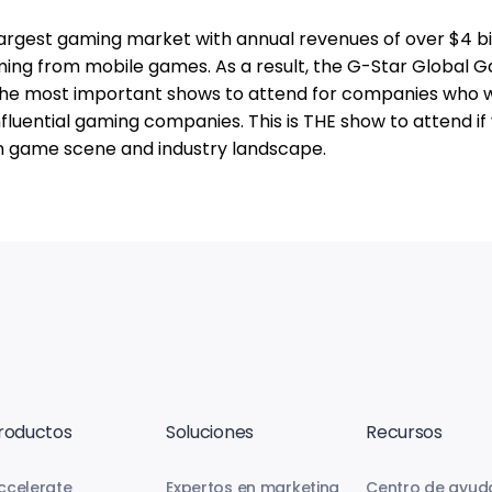
largest gaming market with annual revenues of over $4 bil
coming from mobile games. As a result, the G-Star Global
 the most important shows to attend for companies who 
fluential gaming companies. This is THE show to attend if
n game scene and industry landscape.
roductos
Soluciones
Recursos
ccelerate
Expertos en marketing
Centro de ayud