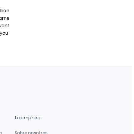
lion
 Game
want
 you
La empresa
a
Sobre nosotros