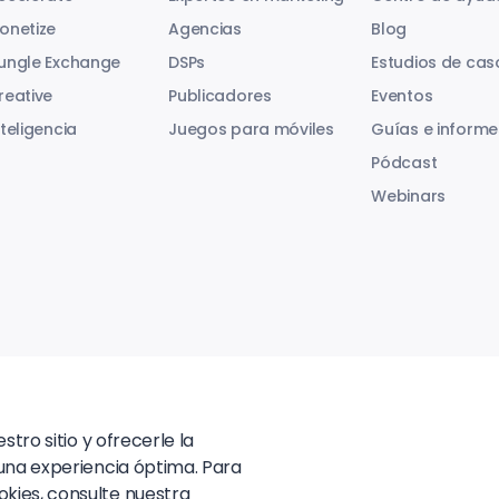
onetize
Agencias
Blog
ungle Exchange
DSPs
Estudios de cas
reative
Publicadores
Eventos
nteligencia
Juegos para móviles
Guías e informe
Pódcast
Webinars
tro sitio y ofrecerle la
una experiencia óptima. Para
kies, consulte nuestra