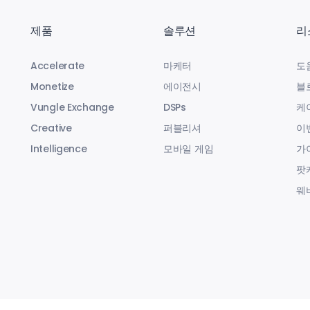
제품
솔루션
리
Accelerate
마케터
도
Monetize
에이전시
블
Vungle Exchange
DSPs
케
Creative
퍼블리셔
이
Intelligence
모바일 게임
가
팟
웨