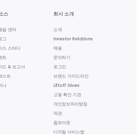
소스
회사 소개
움말 센터
소개
로그
Investor Relations
이스 스터디
채용
벤트
문의하기
이드 & 보고서
로그인
캐스트
브랜드 가이드라인
비나
Liftoff Gives
고용 확인 기관
개인정보처리방침
약관
옵트아웃
디지털 서비스법