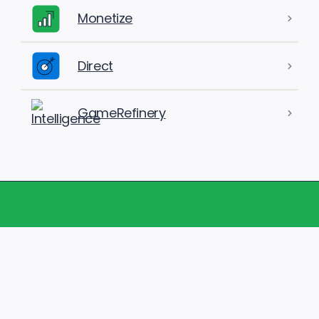
Monetize
Direct
GameRefinery