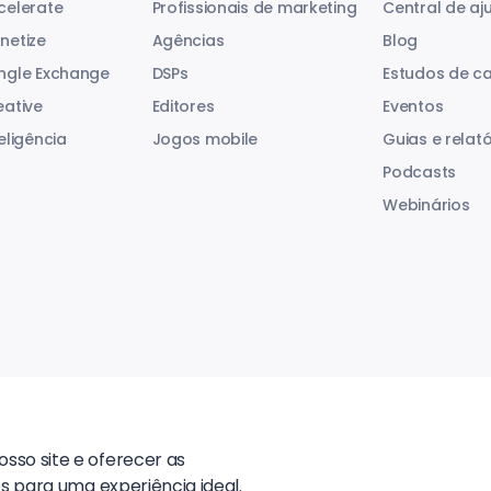
celerate
Profissionais de marketing
Central de aj
netize
Agências
Blog
ngle Exchange
DSPs
Estudos de c
eative
Editores
Eventos
eligência
Jogos mobile
Guias e relató
Podcasts
Webinários
sso site e oferecer as
s para uma experiência ideal.