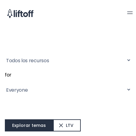
for
Explorar temas
LTV